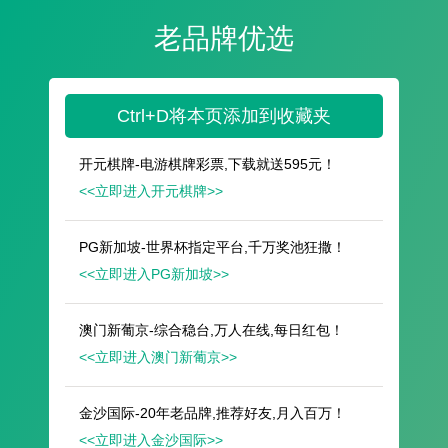
遥想公瑾当年，小乔初嫁了，雄姿英发。
羽扇纶巾，谈笑间，樯橹灰飞烟灭。
故国神游，多情应笑我，早生华发。
人生如梦，一尊还酹江月。